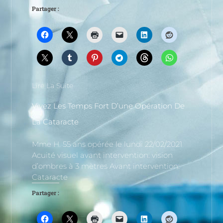
Partager :
Lire La Suite
Vivez Les Temps Fort D’une Opération De
La Cataracte
Mme H. 55 ans opérée le lundi 22/02/2021
Acuité visuel avant intervention: vision
d’ombres à 3 mètres Avant intervention:
Cataracte
Partager :