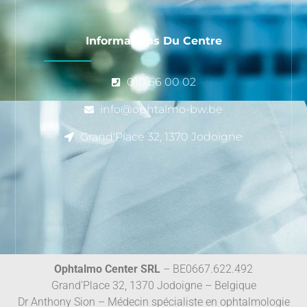
Informations Du Centre
010 56 00 02
info@ophtalmo-bw.be
Grand'Place 32, 1370 Jodoigne
Ophtalmo Center SRL
– BE0667.622.492
Grand’Place 32, 1370 Jodoigne – Belgique
Dr Anthony Sion – Médecin spécialiste en ophtalmologie