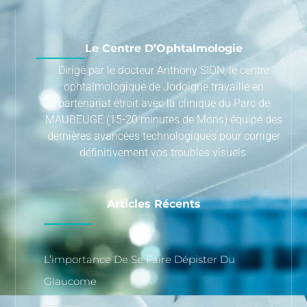
Le Centre D’Ophtalmologie
Dirigé par le docteur Anthony SION, le centre
ophtalmologique de Jodoigne travaille en
partenariat étroit avec la clinique du Parc de
MAUBEUGE (15-20 minutes de Mons) équipé des
dernières avancées technologiques pour corriger
définitivement vos troubles visuels.
Articles Récents
L’importance De Se Faire Dépister Du
Glaucome