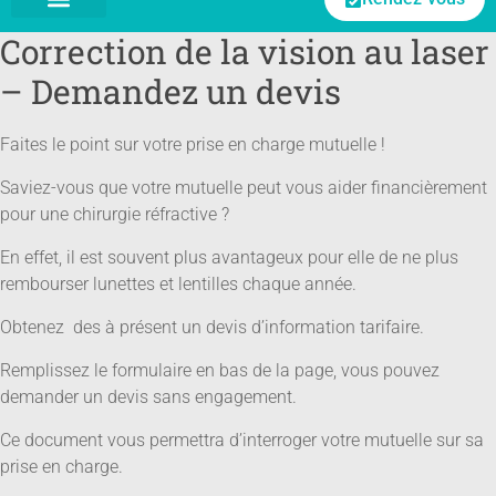
Correction de la vision au laser
LES MALADIES DE L’OEIL
LA CHIRURGIE RÉFRACTIVE
PLATEFORME 100% LASER
CONSEILS DU MÉDECIN
CORRECTION DE LA VISION AU LASER – DEMANDEZ UN DEVIS
– Demandez un devis
Faites le point sur votre prise en charge mutuelle !
Saviez-vous que votre mutuelle peut vous aider financièrement
pour une chirurgie réfractive ?
En effet, il est souvent plus avantageux pour elle de ne plus
rembourser lunettes et lentilles chaque année.
Obtenez des à présent un devis d’information tarifaire.
Remplissez le formulaire en bas de la page, vous pouvez
demander un devis sans engagement.
Ce document vous permettra d’interroger votre mutuelle sur sa
prise en charge.