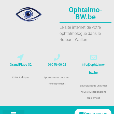
Ophtalmo-
BW.be
Le site internet de votre
ophtalmologue dans le
Brabant Wallon
Grand'Place 32
010 56 00 02
info@ophtalmo-
bw.be
1370 Jodoigne
Appelez-nous pour tout
renseignement
Envoyez-nous un E-mail
nous vous répondrons
rapidement
Rendez-vous