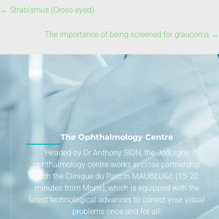
←
Strabismus (Cross-eyed)
The importance of being screened for glaucoma
→
The Ophthalmology Centre
Headed by Dr Anthony SION, the Jodoigne
ophthalmology centre works in close partnership
with the Clinique du Parc in MAUBEUGE (15-20
minutes from Mons), which is equipped with the
latest technological advances to correct your visual
problems once and for all.