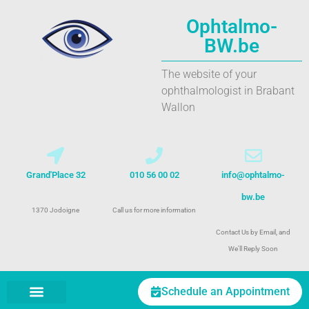
Ophtalmo-
BW.be
The website of your
ophthalmologist in Brabant
Wallon
Grand'Place 32
010 56 00 02
info@ophtalmo-
bw.be
1370 Jodoigne
Call us for more information
Contact Us by Email, and
We'll Reply Soon
Schedule an Appointment