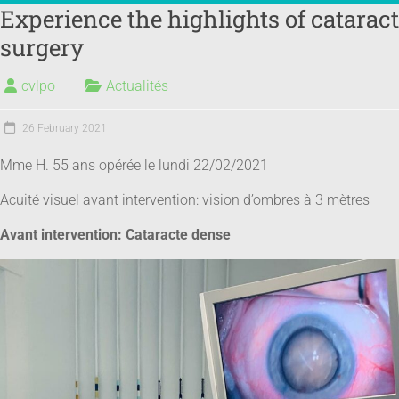
Experience the highlights of cataract
EYE DISEASES
REFRACTIVE SURGERY
100% LASER PLATFORM
DOCTOR'S ADVICE
LASER VISION CORRECTION – REQUEST A QUOTE
surgery
cvlpo
Actualités
26 February 2021
Mme H. 55 ans opérée le lundi 22/02/2021
Acuité visuel avant intervention: vision d’ombres à 3 mètres
Avant intervention: Cataracte dense