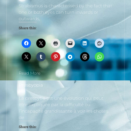
Strabismus is characterised by the fact that
one or both eyes can turn inwards or
outwards,
Share this:
Read More
Presbyopia
La presbytie est une évolution qui peut
être expliquée par la difficulté ou
l’incapacité grandissante à voir les choses
de
Share this: