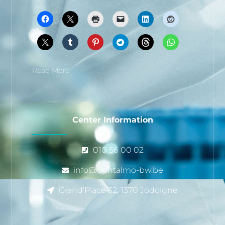
Read More
Center Information
010 56 00 02
info@ophtalmo-bw.be
Grand'Place 32, 1370 Jodoigne