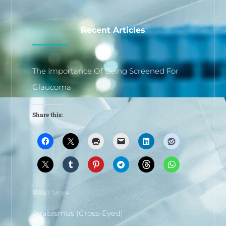
Recent Articles
The Importance Of Being Screened For
Glaucoma
Share this:
Read More
Strabismus (Cross-Eyed)